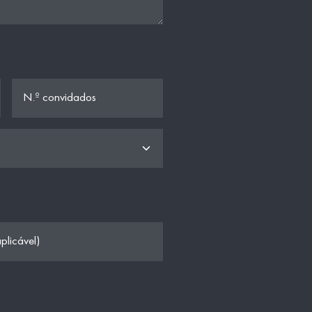
N.º convidados
plicável)