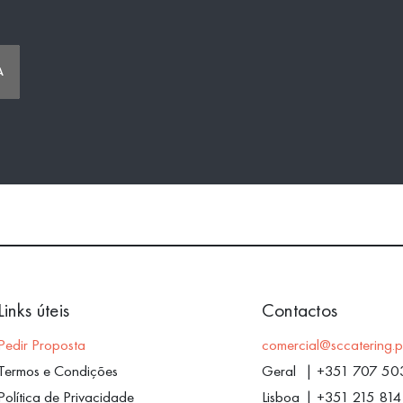
Links úteis
Contactos
Pedir Proposta
comercial@sccatering.p
Termos e Condições
Geral
|
+351 707 50
Política de Privacidade
Lisboa
|
+351 215 814