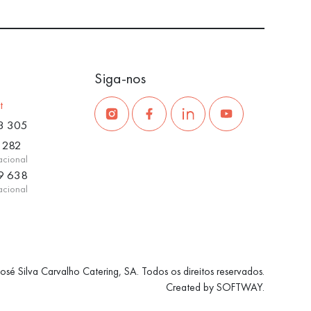
Siga-nos
t
3 305
 282
acional
9 638
acional
sé Silva Carvalho Catering, SA. Todos os direitos reservados.
Created by
SOFTWAY
.